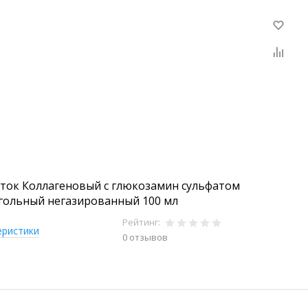
иток Коллагеновый с глюкозамин сульфатом
гольный негазированный 100 мл
Рейтинг:
еристики
0 отзывов