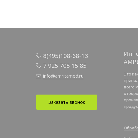
Инт
8(495)108-68-13
АМР
7 925 705 15 85
Это ка
info@amritamed.ru
припра
всего 
отборо
произв
Заказать звонок
продук
Обрабо