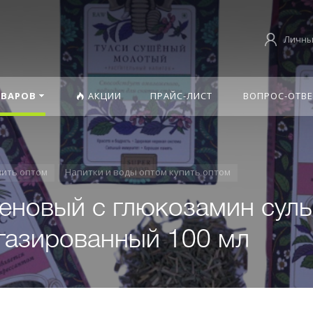
Личны
ОВАРОВ
АКЦИИ
ПРАЙС-ЛИСТ
ВОПРОС-ОТВЕ
пить оптом
Напитки и воды оптом купить оптом
геновый с глюкозамин сул
газированный 100 мл