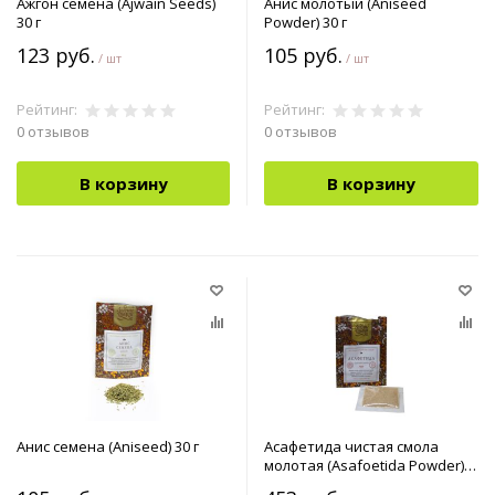
Ажгон семена (Ajwain Seeds)
Анис молотый (Aniseed
30 г
Powder) 30 г
123 руб.
105 руб.
/ шт
/ шт
Рейтинг:
Рейтинг:
0 отзывов
0 отзывов
В корзину
В корзину
Анис семена (Aniseed) 30 г
Асафетида чистая смола
молотая (Asafoetida Powder)
10 г