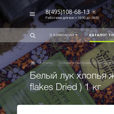
8(495)108-68-13
Например,
Работаем для вас с 10:00 до 18:00
Корица
Найти
везде
О КОМПАНИИ
КАТАЛОГ Т
Каталог
Специи и приправы оптом купит
Белый лук хлопья ж
flakes Dried ) 1 кг