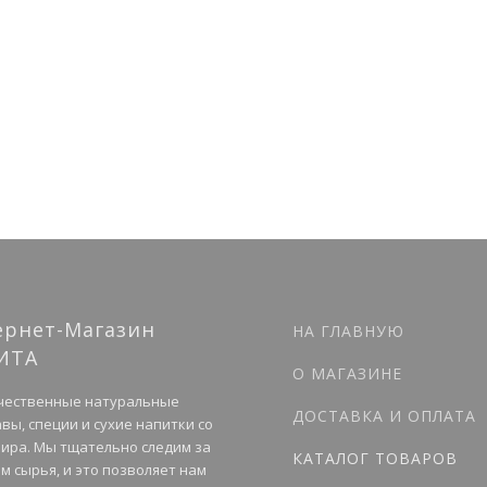
ернет-Магазин
НА ГЛАВНУЮ
ИТА
О МАГАЗИНЕ
чественные натуральные
ДОСТАВКА И ОПЛАТА
вы, специи и сухие напитки со
мира. Мы тщательно следим за
КАТАЛОГ ТОВАРОВ
м сырья, и это позволяет нам