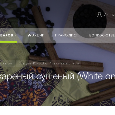
Личны
ОВАРОВ
АКЦИИ
ПРАЙС-ЛИСТ
ВОПРОС-ОТВЕ
ь оптом
Специи HORECA от 1 кг купить оптом
ареный сушеный (White oni