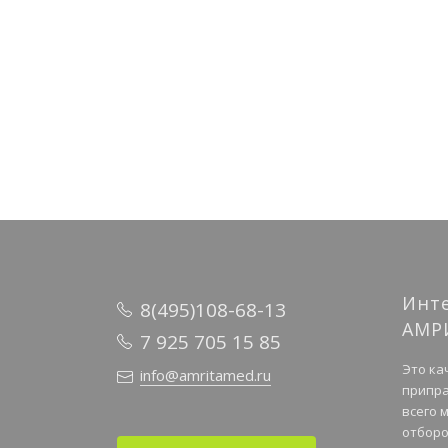
Инт
8(495)108-68-13
АМР
7 925 705 15 85
Это ка
info@amritamed.ru
припра
всего 
отборо