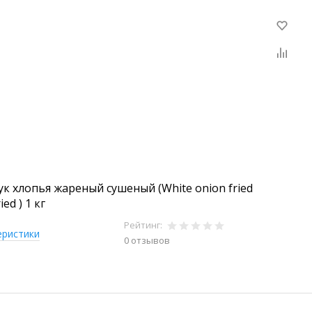
ук хлопья жареный сушеный (White onion fried
ied ) 1 кг
Рейтинг:
еристики
0 отзывов