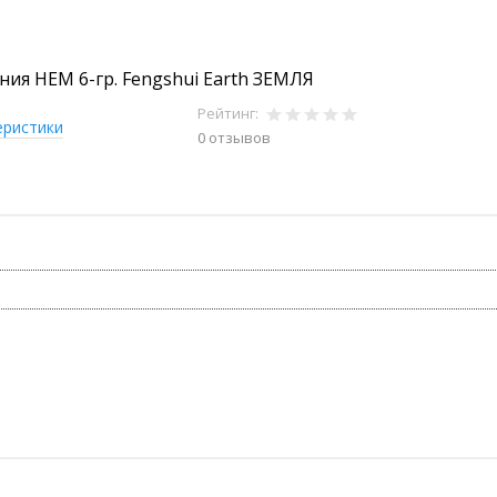
ния HEM 6-гр. Fengshui Earth ЗЕМЛЯ
Рейтинг:
еристики
0 отзывов