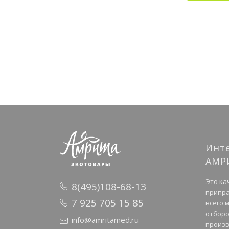
Инт
АМР
Это ка
8(495)108-68-13
припра
7 925 705 15 85
всего 
отборо
info@amritamed.ru
произв