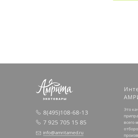
Инт
АМР
Это ка
8(495)108-68-13
припра
7 925 705 15 85
всего 
отборо
info@amritamed.ru
произв