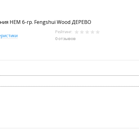
ния HEM 6-гр. Fengshui Wood ДЕРЕВО
Рейтинг:
еристики
0 отзывов