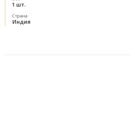
1 шт.
Страна
Индия
Стакан латунный (d=7 см, h=10 см, 300 мл) арт.70-0427
1 278 руб.
/ шт