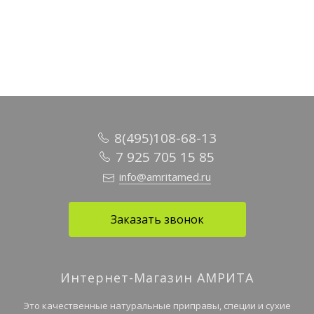
В корзину
В корзину
В корзину
8(495)108-68-13
7 925 705 15 85
info@amritamed.ru
Заказать звонок
Интернет-Магазин АМРИТА
Это качественные натуральные приправы, специи и сухие