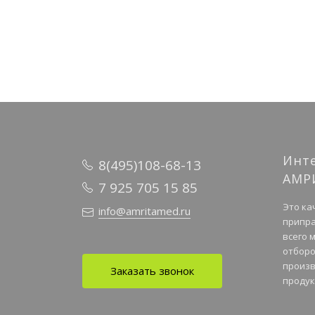
Инт
8(495)108-68-13
АМР
7 925 705 15 85
Это ка
info@amritamed.ru
припра
всего 
отборо
произв
Заказать звонок
продук