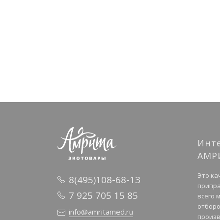
Инт
АМР
Это ка
8(495)108-68-13
припра
7 925 705 15 85
всего 
отборо
info@amritamed.ru
произв