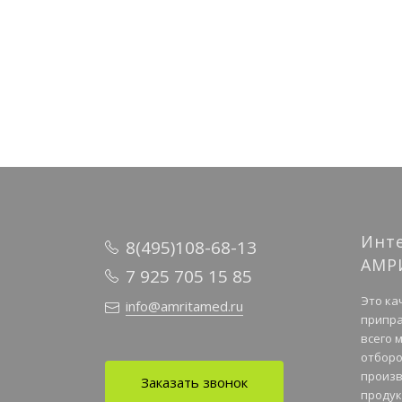
Инт
8(495)108-68-13
АМР
7 925 705 15 85
Это ка
info@amritamed.ru
припра
всего 
отборо
произв
Заказать звонок
продук