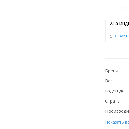
Хна инди
Характ
Бренд
Вес
Годен до
Страна
Производи
Показать в