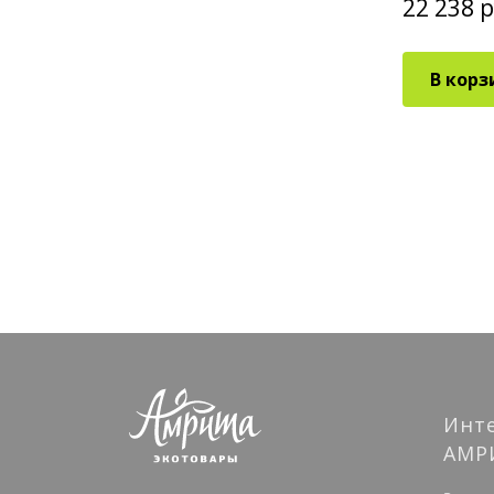
4 212 руб.
22 238 р
/ шт
В корзину
В корз
Инт
АМР