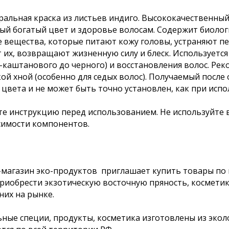
ральная краска из листьев индиго. Высококачественны
й богатый цвет и здоровье волосам. Содержит биолог
 вещества, которые питают кожу головы, устраняют пер
 их, возвращают жизненную силу и блеск. Используется
о-каштанового до черного) и восстановления волос. Рек
кой хной (особенно для седых волос). Получаемый после
 цвета и не может быть точно установлен, как при ис
е инструкцию перед использованием. Не используйте 
имости компонентов.
магазин эко-продуктов приглашает купить товары по в
риобрести экзотическую восточную пряность, космети
них на рынке.
ные специи, продукты, косметика изготовлены из экол