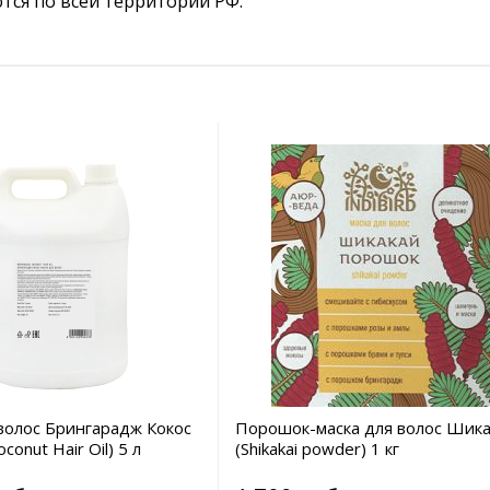
тся по всей территории РФ.
волос Брингарадж Кокос
Порошок-маска для волос Шик
oconut Hair Oil) 5 л
(Shikakai powder) 1 кг