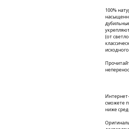
100% нату
насыщенны
дубильные
укрепляют
(от светл
классичес
исходного
Прочитайт
неперенос
Интернет-
сможете п
ниже сред
Оригиналь