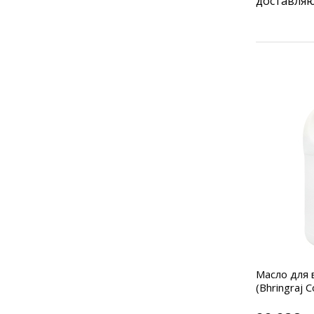
доставляю
af
Порошок Гибискус (Hibiscus Hair
Масло для 
Powder) 1 кг
(Bhringraj C