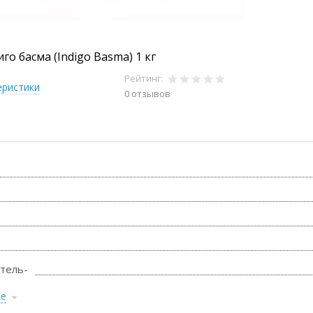
го басма (Indigo Basma) 1 кг
Рейтинг:
еристики
0 отзывов
тель-
се