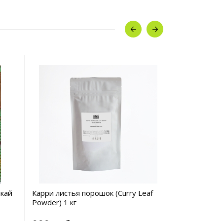
акай
Карри листья порошок (Curry Leaf
Порошок Гиб
Powder) 1 кг
Powder) 1 к