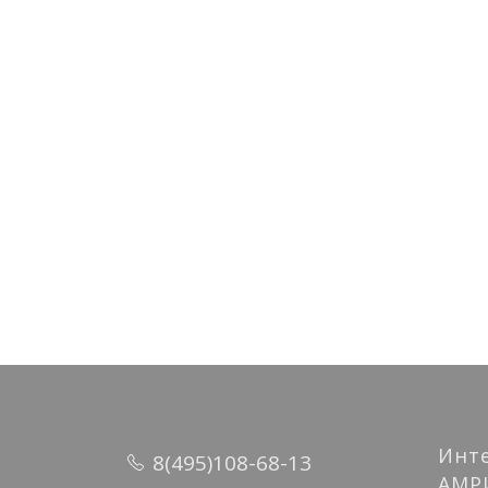
894 руб.
3 241 
2 139 
В
Инт
8(495)108-68-13
АМР