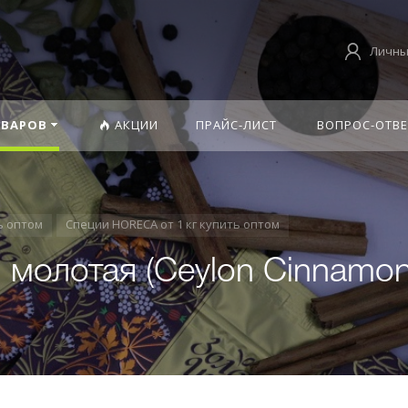
Личны
ОВАРОВ
АКЦИИ
ПРАЙС-ЛИСТ
ВОПРОС-ОТВЕ
ь оптом
Специи HORECA от 1 кг купить оптом
 молотая (Ceylon Cinnamo