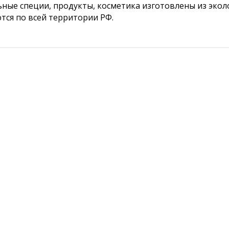
ные специи, продукты, косметика изготовлены из экол
тся по всей территории РФ.
 сушеный хлопья (Dried red onion flakes) 1 кг
и масала для пасты из овощей (Pav Bhaji Masala) 1 кг
еций для мяса (Meat Masala Powder) 1 кг