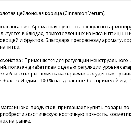
Молотая цейлонская корица (Cinnamon Verum).
пользования : Ароматная пряность прекрасно гармониру
ользуется в блюдах, приготовленных из мяса и птицы. 
 овощей и фруктов. Благодаря прекрасному аромату, ко
напитки.
свойства : Применяется для регуляции менструального
ий, показан диабетикам с целью регуляции уровня саха
м и благотворно влиять на сердечно-сосудистые органы
и Золото Индии - 100 % натуральные, без примесей и до
магазин эко-продуктов приглашает купить товары по в
риобрести экзотическую восточную пряность, космети
них на рынке.