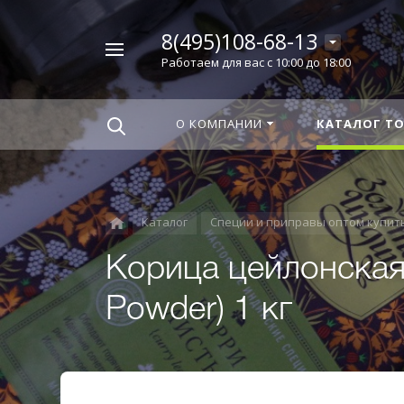
8(495)108-68-13
Например,
Работаем для вас с 10:00 до 18:00
Корица
Найти
везде
О КОМПАНИИ
КАТАЛОГ Т
Каталог
Специи и приправы оптом купит
Корица цейлонская
Powder) 1 кг