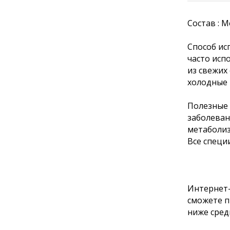
Состав : 
Способ ис
часто исп
из свежих
холодные 
Полезные 
заболеван
метаболиз
Все специ
Интернет-
сможете п
ниже сред