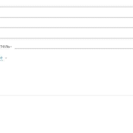
тель-
се