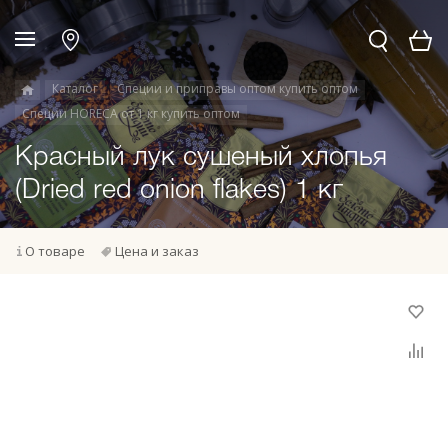
Каталог
Специи и приправы оптом купить оптом
Специи HORECA от 1 кг купить оптом
Красный лук сушеный хлопья
(Dried red onion flakes) 1 кг
О товаре
Цена и заказ