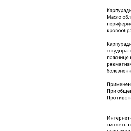
Карпуради
Масло обл
периферич
кровообра
Карпуради
сосудорас
пояснице 
ревматизм
болезнен
Применени
При общем
Противопо
Интернет-
сможете п