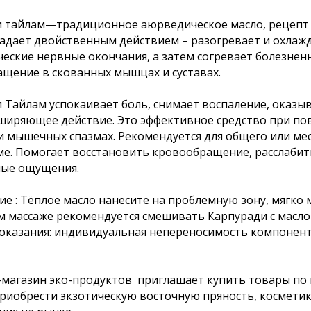
 тайлам—традиционное аюрведическое масло, рецепт 
адает двойственным действием – разогревает и охлажд
еские нервные окончания, а затем согревает болезнен
щение в скованных мышцах и суставах.
 Тайлам успокаивает боль, снимает воспаление, оказы
ширяющее действие. Это эффективное средство при повр
и мышечных спазмах. Рекомендуется для общего или мес
е. Помогает восстановить кровообращение, расслаби
ные ощущения.
е : Тёплое масло нанесите на проблемную зону, мягко м
 массаже рекомендуется смешивать Карпуради с масло
казания: индивидуальная непереносимость компонент
магазин эко-продуктов приглашает купить товары по в
риобрести экзотическую восточную пряность, космети