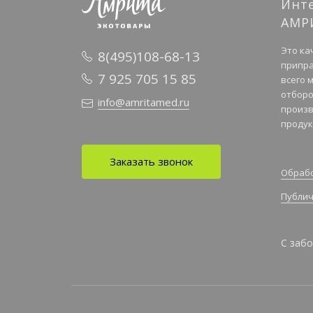
Инт
АМР
Это ка
8(495)108-68-13
припра
7 925 705 15 85
всего 
отборо
info@amritamed.ru
произв
продук
Заказать звонок
Обрабо
Публич
С забо