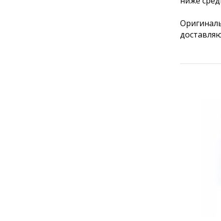
ниже сред
Оригиналь
доставляю