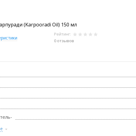
рпуради (Karpooradi Oil) 150 мл
Рейтинг:
еристики
0 отзывов
тель-
се