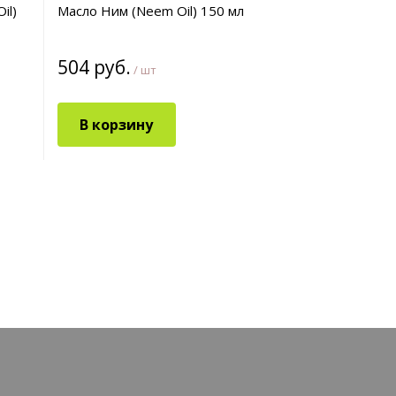
il)
Масло Ним (Neem Oil) 150 мл
Масло Кунж
отжим (Sesa
мл
504 руб.
477 руб.
/ шт
В корзину
В корз