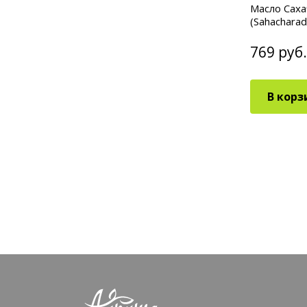
Масло Кунжут первый холодный
Масло Сах
отжим (Sesame Oil Extra Virgin) 150
(Sahacharad
мл
477 руб.
769 руб.
/ шт
В корзину
В корз