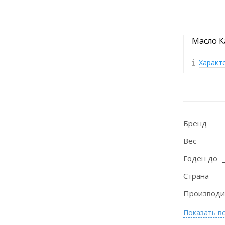
Масло Ка
Характ
Бренд
Вес
Годен до
Страна
Производи
Показать в