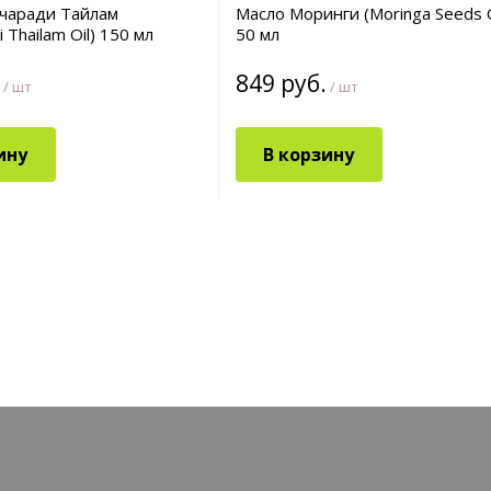
ачаради Тайлам
Масло Моринги (Moringa Seeds O
i Thailam Oil) 150 мл
50 мл
849 руб.
/ шт
/ шт
ину
В корзину