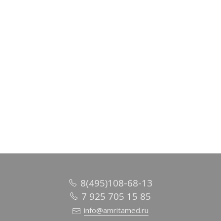
Палантин, рисунок клетка, вискоза 100%, 70х200 см, шт арт.90-
0012431
1 079 руб.
/ шт
В корзину
8(495)108-68-13
7 925 705 15 85
info@amritamed.ru