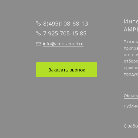
Инт
8(495)108-68-13
АМР
7 925 705 15 85
Это ка
info@amritamed.ru
припра
всего 
отборо
произв
Заказать звонок
продук
Обрабо
Публич
С забо