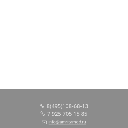
Палантин с вышивкой, 70х200см, кашемир 100% арт.90-0042602
0 руб.
/ шт
В корзину
8(495)108-68-13
7 925 705 15 85
info@amritamed.ru