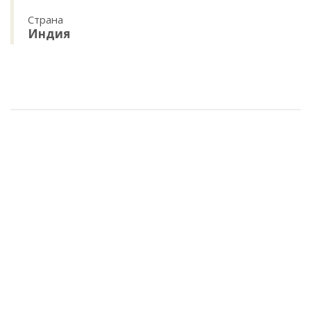
Страна
Индия
Палантин, 65% пашмина 35% шёлк, 70х210см, шт арт.90-0042153
4 095 руб.
/ шт