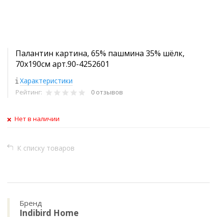
Палантин картина, 65% пашмина 35% шёлк,
70x190см арт.90-4252601
Характеристики
Рейтинг:
0 отзывов
Нет в наличии
К списку товаров
Бренд
Indibird Home