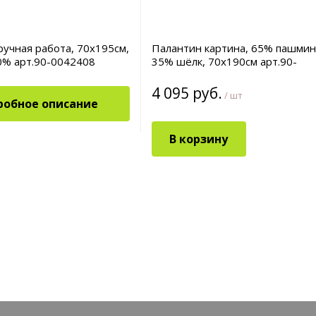
ручная работа, 70х195см,
Палантин картина, 65% пашмин
0% арт.90-0042408
35% шёлк, 70x190см арт.90-
0042524
4 095 руб.
/ шт
робное описание
В корзину