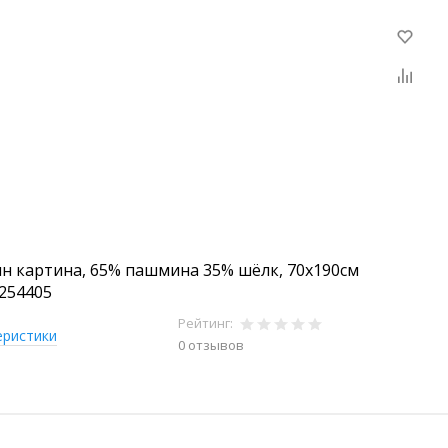
н картина, 65% пашмина 35% шёлк, 70x190см
4254405
Рейтинг:
еристики
0 отзывов