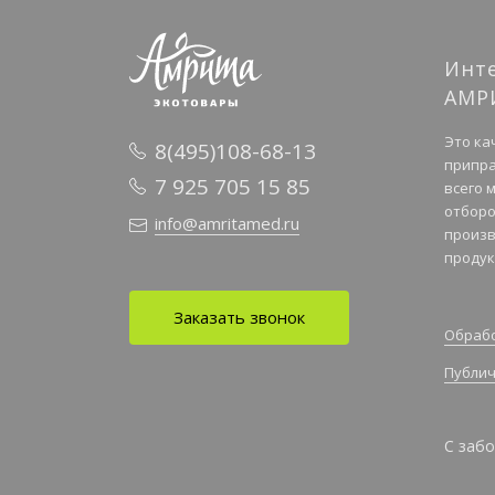
Инт
АМР
Это ка
8(495)108-68-13
припра
7 925 705 15 85
всего 
отборо
info@amritamed.ru
произв
продук
Заказать звонок
Обрабо
Публич
С забо