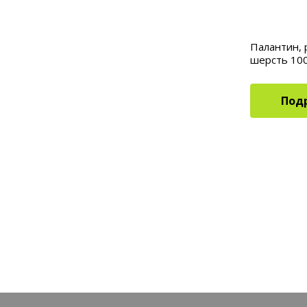
Палантин, 
шерсть 10
Под