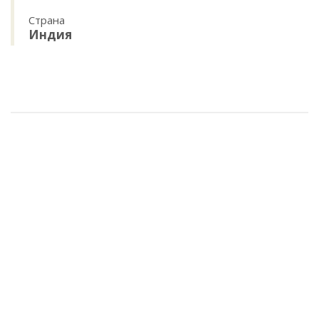
Страна
Индия
Шарф жаккард, шёлк 100%, 50х170см арт.90-0042244