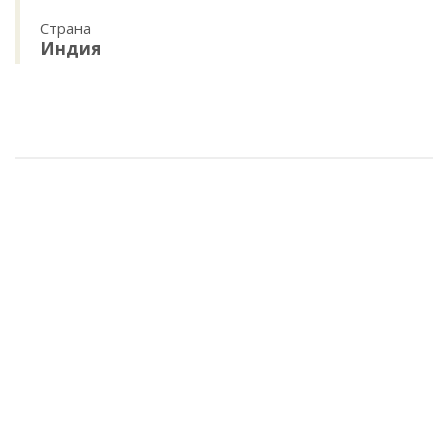
Страна
Индия
Палантин картина, 65% пашмина 35% шёлк, 70x190см, цветы
арт.90-4254516