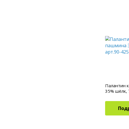
Палантин 
35% шёлк, 
4252402
Под