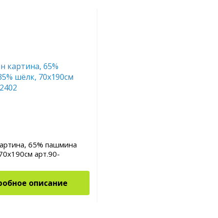
картина, 65% пашмина
70x190см арт.90-
робное описание