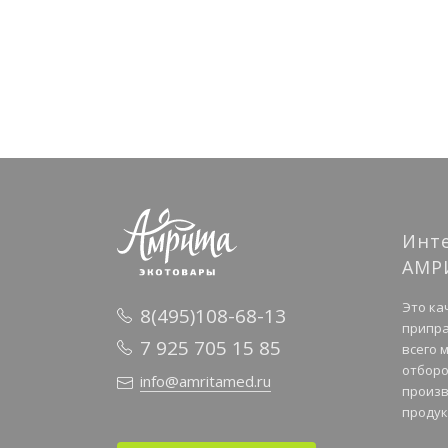
Инт
АМР
Это ка
8(495)108-68-13
припра
7 925 705 15 85
всего 
отборо
info@amritamed.ru
произв
продук