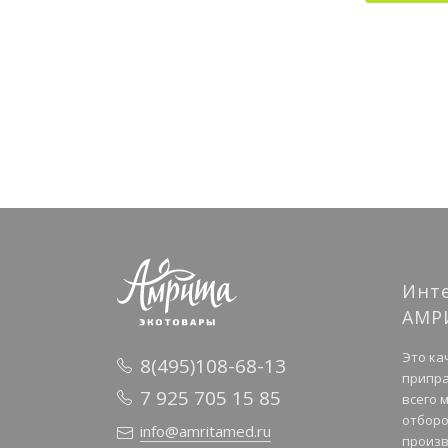
Инт
АМР
Это ка
8(495)108-68-13
припра
7 925 705 15 85
всего 
отборо
info@amritamed.ru
произв