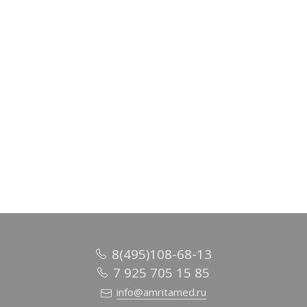
Палантин Холи, вискоза 100%, 70х200см арт.90-0020103
546 руб.
/ шт
В корзину
8(495)108-68-13
7 925 705 15 85
info@amritamed.ru