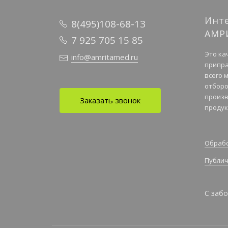
Инт
8(495)108-68-13
АМР
7 925 705 15 85
Это ка
info@amritamed.ru
припра
всего 
отборо
произв
Заказать звонок
продук
Обрабо
Публич
С забо