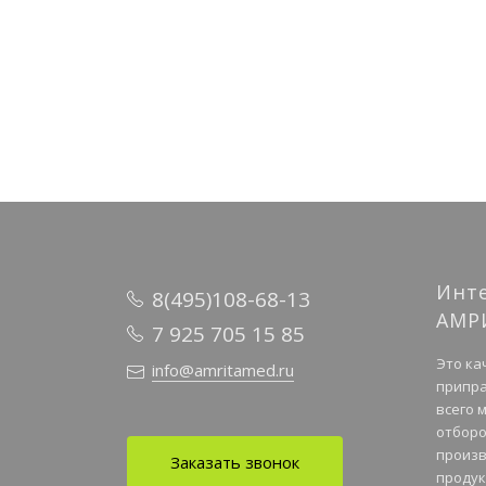
Инт
8(495)108-68-13
АМР
7 925 705 15 85
Это ка
info@amritamed.ru
припра
всего 
отборо
произв
Заказать звонок
продук