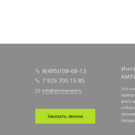
Инт
8(495)108-68-13
АМР
7 925 705 15 85
Это ка
info@amritamed.ru
припра
всего 
отборо
произв
Заказать звонок
продук