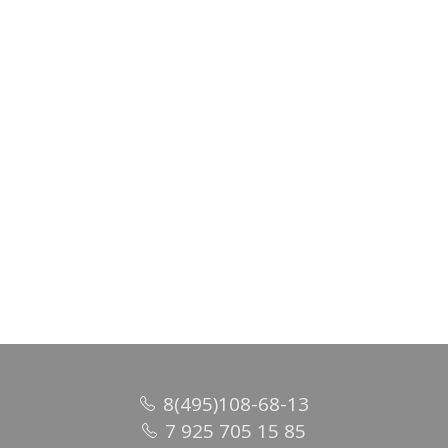
Шарф жаккард, шёлк 100%, 50х170см арт.90-0042236
2 048 руб.
/ шт
В корзину
8(495)108-68-13
7 925 705 15 85