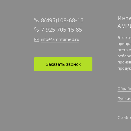
Инт
8(495)108-68-13
АМР
7 925 705 15 85
Это ка
info@amritamed.ru
припра
всего 
отборо
произв
Заказать звонок
продук
Обрабо
Публич
С забо