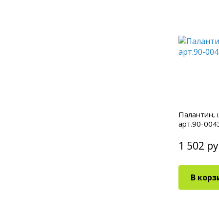
Палантин, 
арт.90-004
1 502 ру
В корз