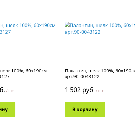
шелк 100%, 60х190см
Палантин, шелк 100%, 60х190с
3127
арт.90-0043122
б.
1 502 руб.
/ шт
/ шт
ину
В корзину