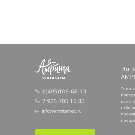
Инт
АМР
Это ка
8(495)108-68-13
припра
7 925 705 15 85
всего 
отборо
info@amritamed.ru
произв
продук