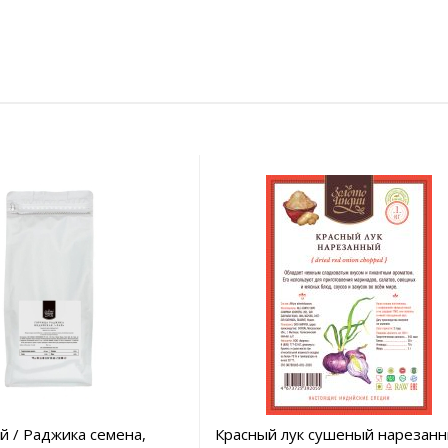
й / Раджика семена,
Красный лук cушеный нарезан