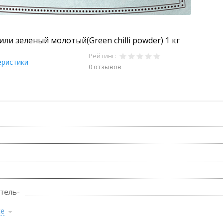
ли зеленый молотый(Green chilli powder) 1 кг
Рейтинг:
еристики
0 отзывов
тель-
се