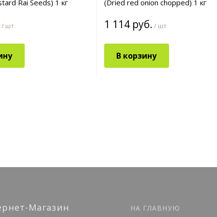
tard Rai Seeds) 1 кг
(Dried red onion chopped) 1 кг
1 114 руб.
/ шт
/ шт
ину
В корзину
ернет-Магазин
НА ГЛАВНУЮ