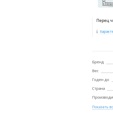
Перец чи
Характ
Бренд
Вес
Годен до
Страна
Производи
Показать в