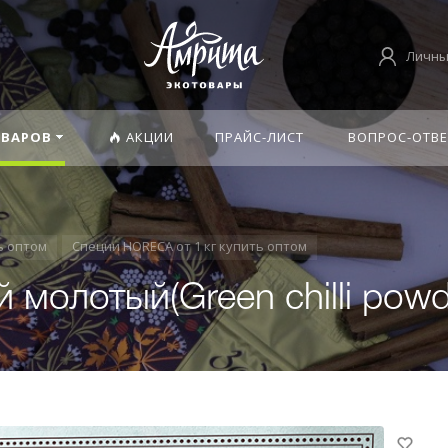
Личны
ОВАРОВ
АКЦИИ
ПРАЙС-ЛИСТ
ВОПРОС-ОТВЕ
ь оптом
Специи HORECA от 1 кг купить оптом
молотый(Green chilli powde