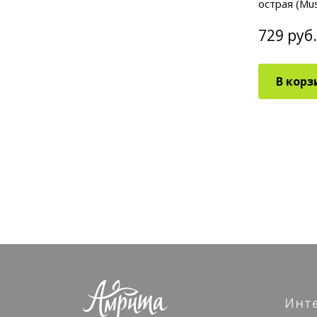
острая (Mus
729 руб.
В корз
Инт