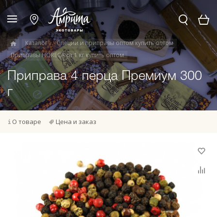
Каталог
Специи и приправы оптом купить оптом
Приправы HORECA от 1 кг купить оптом
Приправа 4 перца Премиум 300
г
О товаре
Цена и заказ