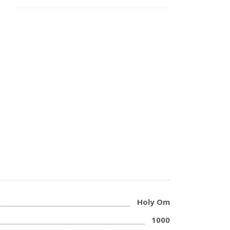
Holy Om
1000