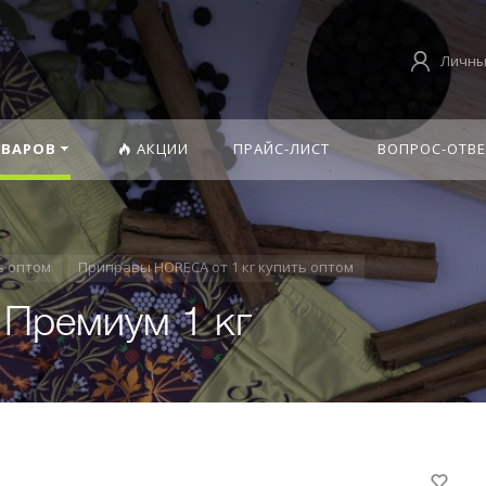
Личны
ОВАРОВ
АКЦИИ
ПРАЙС-ЛИСТ
ВОПРОС-ОТВЕ
ь оптом
Приправы HORECA от 1 кг купить оптом
 Премиум 1 кг