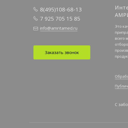
Инт
8(495)108-68-13
АМР
7 925 705 15 85
Это ка
info@amritamed.ru
припра
всего 
отборо
произв
Заказать звонок
продук
Обрабо
Публич
С забо