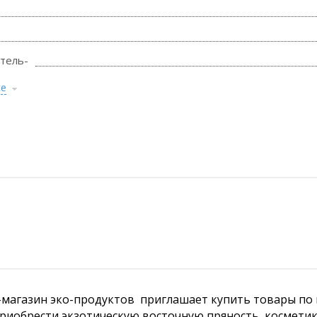
тель-
се
магазин эко-продуктов приглашает купить товары по в
риобрести экзотическую восточную пряность, космети