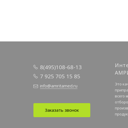
Инт
8(495)108-68-13
АМР
7 925 705 15 85
Это ка
info@amritamed.ru
припра
всего 
отборо
произв
Заказать звонок
продук