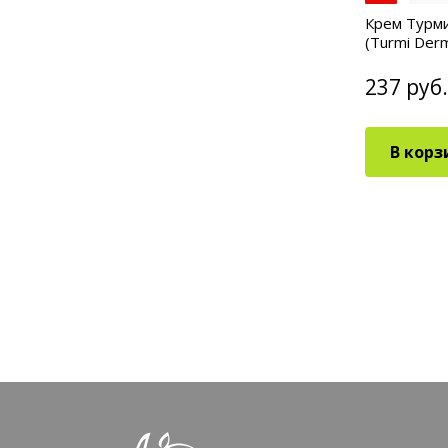
Крем Турми
(Turmi Der
237 руб.
В корз