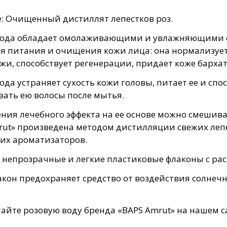
: Очищенный дистиллят лепестков роз.
вода обладает омолаживающими и увлажняющими св
ля питания и очищения кожи лица: она нормализует
жи, способствует регенерации, придает коже бархат
ода устраняет сухость кожи головы, питает ее и спо
вать ею волосы после мытья.
ния лечебного эффекта на ее основе можно смешива
rut» произведена методом дистилляции свежих лепе
их ароматизаторов.
в непрозрачные и легкие пластиковые флаконы с ра
кон предохраняет средство от воздействия солнечны
айте розовую воду бренда «BAPS Amrut» на нашем с