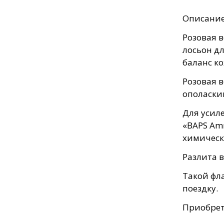
Описание
Розовая 
лосьон д
баланс ко
Розовая в
ополаски
Для усиле
«BAPS Am
химическ
Разлита 
Такой фла
поездку.
Приобрет