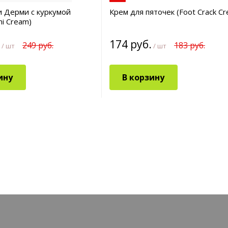
 Дерми с куркумой
Крем для пяточек (Foot Crack C
mi Cream)
174 руб.
249 руб.
183 руб.
/ шт
/ шт
ину
В корзину