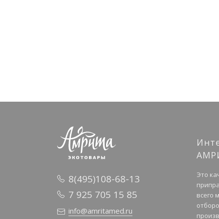
Инт
АМР
Это ка
8(495)108-68-13
припра
7 925 705 15 85
всего 
отборо
info@amritamed.ru
произв