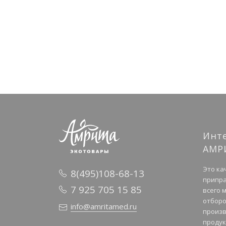
Инт
АМР
Это ка
8(495)108-68-13
припра
7 925 705 15 85
всего 
отборо
info@amritamed.ru
произв
продук