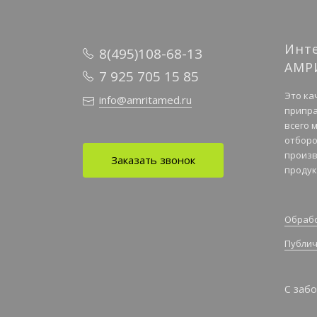
Инт
8(495)108-68-13
АМР
7 925 705 15 85
Это ка
info@amritamed.ru
припра
всего 
отборо
произв
Заказать звонок
продук
Обрабо
Публич
С забо