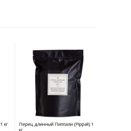
1 кг
Перец длинный Пиппали (Pippali) 1
кг