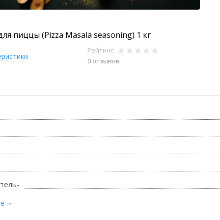
ля пиццы (Pizza Masala seasoning) 1 кг
Рейтинг:
еристики
0 отзывов
тель-
се