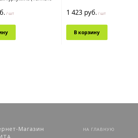
urcumin Powder) 1 кг
б.
1 423 руб.
/ шт
/ шт
ину
В корзину
ернет-Магазин
НА ГЛАВНУЮ
ИТА