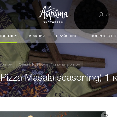
Личны
ОВАРОВ
АКЦИИ
ПРАЙС-ЛИСТ
ВОПРОС-ОТВЕ
ь оптом
Специи HORECA от 1 кг купить оптом
izza Masala seasoning) 1 к