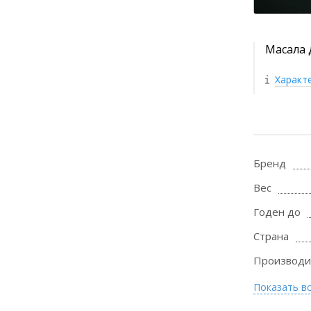
Масала д
Характ
Бренд
Вес
Годен до
Страна
Производи
Показать в