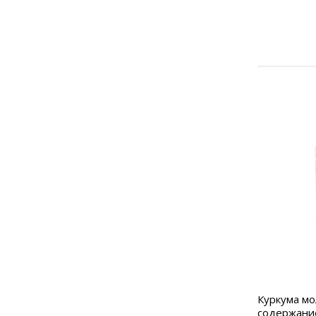
Куркума м
содержание