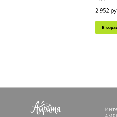
with High C
2 952 ру
В корз
Инт
АМР