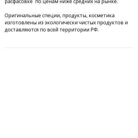
расфасовке по ценам ниже средних на рынке.
Оригинальные специи, продукты, косметика
изготовлены из экологически чистых продуктов и
доставляются по всей территории РФ.
АКЦИЯ
АКЦИЯ
Кориандр молотый (Coriander Powder) 30 г
Смесь специй для салатов (Salad/Chat Masala Powder) 30 г
Бадьян звездчатый целый (Star Anis) 20 г
Перец красный Чили стручковый (Red Chilli Pepper) 10 г
106 руб.
125 руб.
134 руб.
87 руб.
/ шт
/ шт
/ шт
/ шт