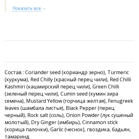
Показать все
Состав : Сoriander seed (кориандр зерно), Turmeric
(куркума), Red Chilly (красный перец чили), Red Chilli
Kashmiri (кашмирский перец чили), Green Chilli
(зеленый перец чили), Cumin seed (кумин зира
семена), Mustard Yellow (горчица желтая), Fenugreek
leaves (шамбала листья), Black Pepper (перец
черный), Rock salt (соль), Onion Powder (лук сушеный
молотый), Dry Ginger (имбирь), Cinnamon stick
(корица палочки), Garlic (чеснок), гвоздика, бадьян,
тамаринд.