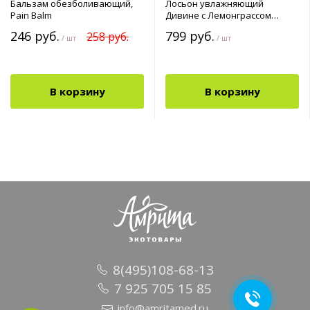
Бальзам обезболивающий,
Лосьон увлажняющий
Pain Balm
Дивине с Лемонграссом
(Divine Moisturizer Lotion
246 руб.
799 руб.
258 руб.
/ шт
Lemongrass) 100 мл
/ шт
В корзину
В корзину
8(495)108-68-13
7 925 705 15 85
info@amritamed.ru