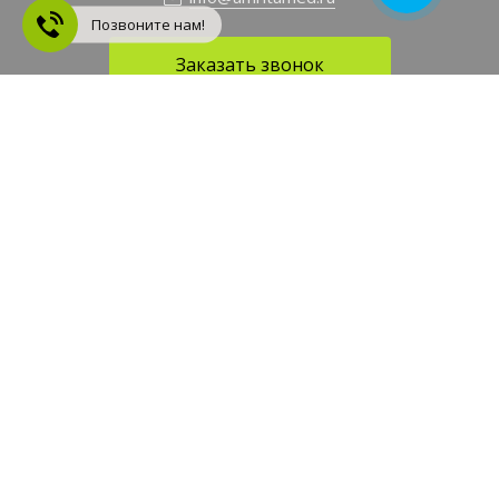
Позвоните нам!
Заказать звонок
Интернет-Магазин АМРИТА
Это качественные натуральные приправы, специи и сухие
напитки со всего мира. Мы тщательно следим за отбором сырья,
и это позволяет нам производить только настоящие продукты
без ГМО.
Обработка персональных данных
Публичная оферта
Быстро с 1С-Битрикс