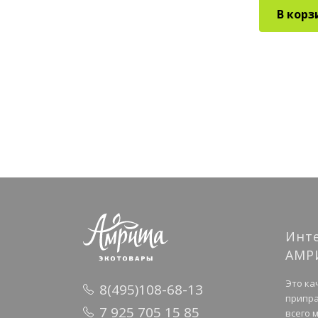
В корз
Инт
АМР
Это ка
8(495)108-68-13
припра
7 925 705 15 85
всего 