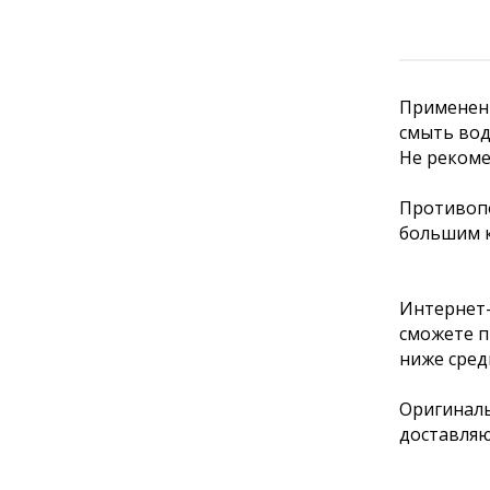
Применени
смыть вод
Не рекоме
Противопо
большим 
Интернет-
сможете п
ниже сред
Оригиналь
доставляю