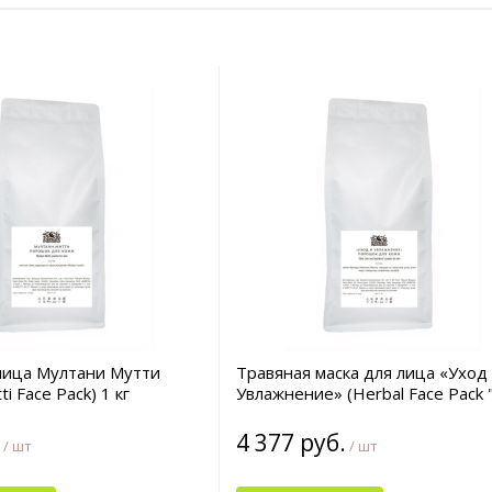
лица Мултани Мутти
Травяная маска для лица «Уход
ti Face Pack) 1 кг
Увлажнение» (Herbal Face Pack "
Care and Hydration") 1 кг
4 377 руб.
/ шт
/ шт