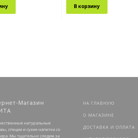
ину
В корзину
ернет-Магазин
НА ГЛАВНУЮ
ИТА
О МАГАЗИНЕ
чественные натуральные
ДОСТАВКА И ОПЛАТА
вы, специи и сухие напитки со
мира. Мы тщательно следим за