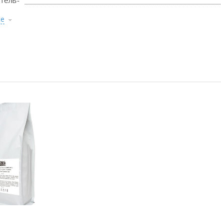
тель-
се