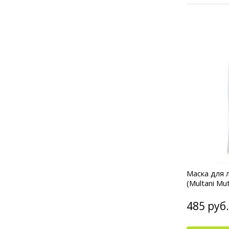
Маска для 
(Multani Mut
485 руб.