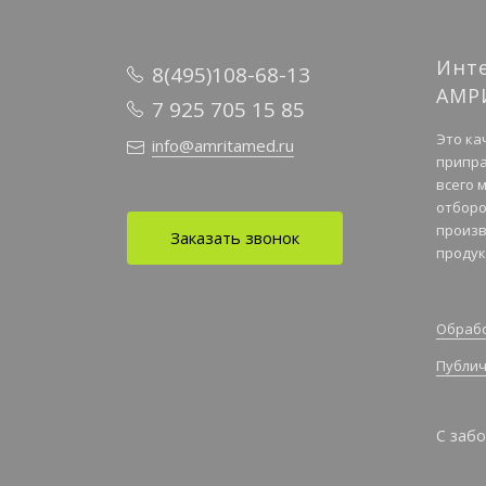
Инт
8(495)108-68-13
АМР
7 925 705 15 85
Это ка
info@amritamed.ru
припра
всего 
отборо
произв
Заказать звонок
продук
Обрабо
Публич
С забо