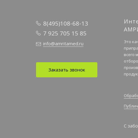
Инт
8(495)108-68-13
АМР
7 925 705 15 85
Это ка
info@amritamed.ru
припра
всего 
отборо
произв
Заказать звонок
продук
Обрабо
Публич
С забо